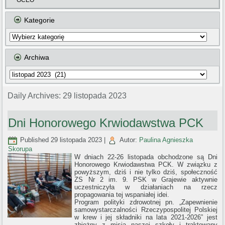
GCEO
Kategorie
Kategorie
Archiwa
Archiwa
Daily Archives:
29 listopada 2023
Dni Honorowego Krwiodawstwa PCK
Published
29 listopada 2023
|
Autor:
Paulina Agnieszka
Skorupa
W dniach 22-26 listopada obchodzone są Dni
Honorowego Krwiodawstwa PCK. W związku z
powyższym, dziś i nie tylko dziś, społeczność
ZS Nr 2 im. 9. PSK w Grajewie aktywnie
uczestniczyła w działaniach na rzecz
propagowania tej wspaniałej idei.
Program polityki zdrowotnej pn. „Zapewnienie
samowystarczalności Rzeczypospolitej Polskiej
w krew i jej składniki na lata 2021-2026” jest
zbieżny z misją naszej szkoły i traktowany