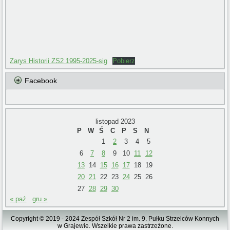
Zarys Historii ZS2 1995-2025-sig
Pobierz
Facebook
listopad 2023
P
W
Ś
C
P
S
N
1
2
3
4
5
6
7
8
9
10
11
12
13
14
15
16
17
18
19
20
21
22
23
24
25
26
27
28
29
30
« paź
gru »
Copyright © 2019 - 2024 Zespół Szkół Nr 2 im. 9. Pułku Strzelców Konnych
w Grajewie. Wszelkie prawa zastrzeżone.