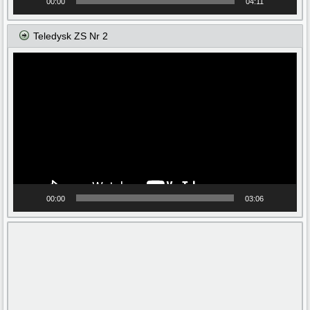
00:00
04:11
Teledysk ZS Nr 2
Odtwarzacz
video
00:00
03:06