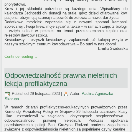
priorytetowo.
Krew i jej składniki potrzebne są każdego dnia. Wpisaliśmy do
kalendarza Jednostki dni donacji na stałe, gdyż dzięki ofiarowanej krwi
pacjenci otrzymują szansę na powrót do zdrowia a nawet dar życia.
Dodatkowo młodzież zapoznała się z nowymi spotami kampanii
społecznej „Twoja krew, moje życie” a także – w ramach zajęć z biologii
– wzięła udział w prelekcji na temat przeszczepiania szpiku oraz
rejestrów dawców szpiku.
Krwiodawcy, i przyszli krwiodawcy, zaplanowali już kolejną wizytę w
naszym szkolnym centrum krwiodawstwa – Bo tętni w nas dobro!
Emilia Świderska
Continue reading
→
Odpowiedzialność prawna nieletnich –
lekcja profilaktyczna
Published
29 listopada 2023
|
Autor:
Paulina Agnieszka
Skorupa
W ramach działań profilaktyczno-edukacyjnych prowadzonych przez
Komendę Powiatową Policji w Grajewie 29 listopada uczniowie klasy
IIIae uczestniczyli w zajęciach dotyczących bezpieczeństwa i
odpowiedzialności prawnej nieletnich. Podczas spotkania
przedstawicielka policji Pani Grażyna Rodzeń omówiła zagadnienia
związane z odpowiedzialnością nieletnich za popełniane czyny karalne i