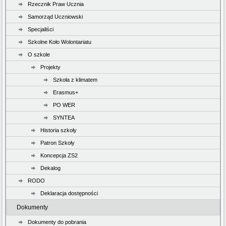
Rzecznik Praw Ucznia
Samorząd Uczniowski
Specjaliści
Szkolne Koło Wolontariatu
O szkole
Projekty
Szkoła z klimatem
Erasmus+
PO WER
SYNTEA
Historia szkoły
Patron Szkoły
Koncepcja ZS2
Dekalog
RODO
Deklaracja dostępności
Dokumenty
Dokumenty do pobrania