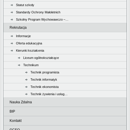
Statut szkoły
Standardy Ochrony Małoletnich
Szkolny Program Wychowawczo –…
Rekrutacja
Informacje
Oferta edukacyjna
Kierunki kształcenia
Liceum ogólnokształcące
Technikum
Technik programista
Technik informatyk
Technik ekonomista
Technik żywienia i usług…
Nauka Zdalna
BIP
Kontakt