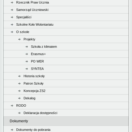
Rzecznik Praw Ucznia
Samorząd Uczniowski
Specjaliści
Szkolne Koło Wolontariatu
O szkole
Projekty
Szkoła z klimatem
Erasmus+
PO WER
SYNTEA
Historia szkoły
Patron Szkoły
Koncepcja ZS2
Dekalog
RODO
Deklaracja dostępności
Dokumenty
Dokumenty do pobrania