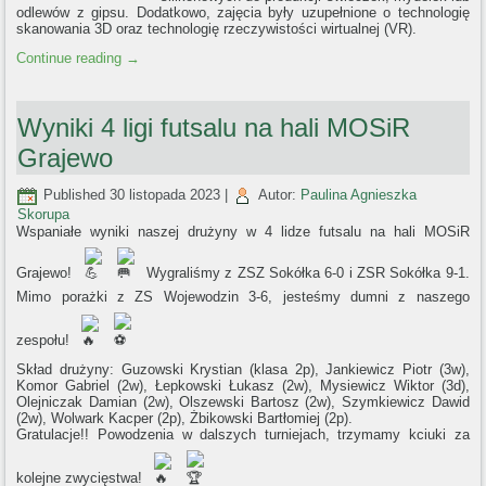
odlewów z gipsu. Dodatkowo, zajęcia były uzupełnione o technologię
skanowania 3D oraz technologię rzeczywistości wirtualnej (VR).
Continue reading
→
Wyniki 4 ligi futsalu na hali MOSiR
Grajewo
Published
30 listopada 2023
|
Autor:
Paulina Agnieszka
Skorupa
Wspaniałe wyniki naszej drużyny w 4 lidze futsalu na hali MOSiR
Grajewo!
Wygraliśmy z ZSZ Sokółka 6-0 i ZSR Sokółka 9-1.
Mimo porażki z ZS Wojewodzin 3-6, jesteśmy dumni z naszego
zespołu!
Skład drużyny: Guzowski Krystian (klasa 2p), Jankiewicz Piotr (3w),
Komor Gabriel (2w), Łepkowski Łukasz (2w), Mysiewicz Wiktor (3d),
Olejniczak Damian (2w), Olszewski Bartosz (2w), Szymkiewicz Dawid
(2w), Wolwark Kacper (2p), Żbikowski Bartłomiej (2p).
Gratulacje!! Powodzenia w dalszych turniejach, trzymamy kciuki za
kolejne zwycięstwa!