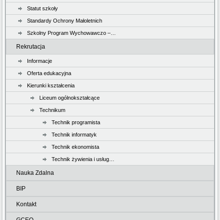
Statut szkoły
Standardy Ochrony Małoletnich
Szkolny Program Wychowawczo –…
Rekrutacja
Informacje
Oferta edukacyjna
Kierunki kształcenia
Liceum ogólnokształcące
Technikum
Technik programista
Technik informatyk
Technik ekonomista
Technik żywienia i usług…
Nauka Zdalna
BIP
Kontakt