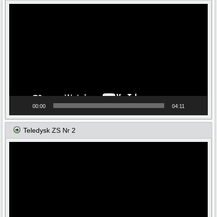
Odtwarzacz
video
00:00
04:11
Teledysk ZS Nr 2
Odtwarzacz
video