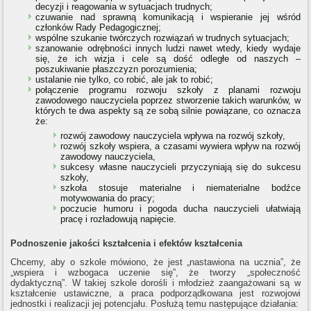
decyzji i reagowania w sytuacjach trudnych;
czuwanie nad sprawną komunikacją i wspieranie jej wśród
członków Rady Pedagogicznej;
wspólne szukanie twórczych rozwiązań w trudnych sytuacjach;
szanowanie odrębności innych ludzi nawet wtedy, kiedy wydaje
się, że ich wizja i cele są dość odległe od naszych –
poszukiwanie płaszczyzn porozumienia;
ustalanie nie tylko, co robić, ale jak to robić;
połączenie programu rozwoju szkoły z planami rozwoju
zawodowego nauczyciela poprzez stworzenie takich warunków, w
których te dwa aspekty są ze sobą silnie powiązane, co oznacza
że:
rozwój zawodowy nauczyciela wpływa na rozwój szkoły,
rozwój szkoły wspiera, a czasami wywiera wpływ na rozwój
zawodowy nauczyciela,
sukcesy własne nauczycieli przyczyniają się do sukcesu
szkoły,
szkoła stosuje materialne i niematerialne bodźce
motywowania do pracy;
poczucie humoru i pogoda ducha nauczycieli ułatwiają
pracę i rozładowują napięcie.
Podnoszenie jakości kształcenia i efektów kształcenia
Chcemy, aby o szkole mówiono, że jest „nastawiona na ucznia”, że
„wspiera i wzbogaca uczenie się”, że tworzy „społeczność
dydaktyczną”. W takiej szkole dorośli i młodzież zaangażowani są w
kształcenie ustawiczne, a praca podporządkowana jest rozwojowi
jednostki i realizacji jej potencjału. Posłużą temu następujące działania: