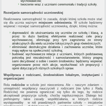
wychowawców;
tworzenie wraz z uczniami ceremoniału i tradycji szkoły.
Rozwijanie samorządności uczniowskiej
Realizowana samorządność to zasada, dzięki której szkoła może stać
się dla ucznia ważnym
miejscem odniesienia
. W szkole będziemy
wspierać i rozwijać samorządność uczniowską, dzięki, której można:
doprowadzić do utożsamiania się uczniów ze szkołą i klasą, a
przez to dużo bardziej efektywnie realizować cele pracy
wychowawczej, eliminując przy tym zagrożenia ze strony
atrakcyjnych dla wielu uczniów toksycznych grup rówieśniczych;
eliminować destrukcyjne działania i zachowania uczniów, które
mają wpływ na społeczność szkolną;
budować wychowawcze relacje z uczniami, których podstawową
potrzebą jest niezależność i samostanowienie, którzy pragną
sami decydować o sobie i swoim środowisku: będziemy wspierać
organizowane przez nich akcje, wysłuchiwać ich propozycji i
opinii dotyczących różnych szkolnych spraw.
Współpraca z rodzicami, środowiskiem lokalnym, instytucjami i
organizacjami
Rola
rodziców
w szkole jest nieoceniona. Ale – naszym zdaniem –
umiejętność współpracy nauczycieli z rodzicami (nie tylko z Radą
Rodziców) nie powinna ograniczać się tylko do tego, by rodzice
akceptowali propozycje szkoły, choćby najsłuszniejsze. Dlatego też
preferujemy takie zasady współdziałania, w których rodzice
występowaliby w roli prawdziwych partnerów szkoły – inicjatorów