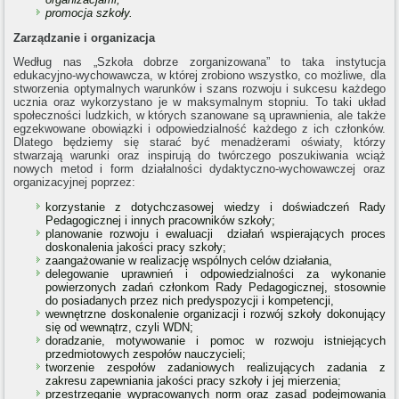
promocja szkoły.
Zarządzanie i organizacja
Według nas „Szkoła dobrze zorganizowana” to taka instytucja
edukacyjno-wychowawcza, w której zrobiono wszystko, co możliwe, dla
stworzenia optymalnych warunków i szans rozwoju i sukcesu każdego
ucznia oraz wykorzystano je w maksymalnym stopniu. To taki układ
społeczności ludzkich, w których szanowane są uprawnienia, ale także
egzekwowane obowiązki i odpowiedzialność każdego z ich członków.
Dlatego będziemy się starać być menadżerami oświaty, którzy
stwarzają warunki oraz inspirują do twórczego poszukiwania wciąż
nowych metod i form działalności dydaktyczno-wychowawczej oraz
organizacyjnej poprzez:
korzystanie z dotychczasowej wiedzy i doświadczeń Rady
Pedagogicznej i innych pracowników szkoły;
planowanie rozwoju i ewaluacji działań wspierających proces
doskonalenia jakości pracy szkoły;
zaangażowanie w realizację wspólnych celów działania,
delegowanie uprawnień i odpowiedzialności za wykonanie
powierzonych zadań członkom Rady Pedagogicznej, stosownie
do posiadanych przez nich predyspozycji i kompetencji,
wewnętrzne doskonalenie organizacji i rozwój szkoły dokonujący
się od wewnątrz, czyli WDN;
doradzanie, motywowanie i pomoc w rozwoju istniejących
przedmiotowych zespołów nauczycieli;
tworzenie zespołów zadaniowych realizujących zadania z
zakresu zapewniania jakości pracy szkoły i jej mierzenia;
przestrzeganie wypracowanych norm oraz zasad podejmowania