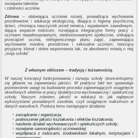
rozwijania talentów
i zdolności uczniów.
Zdrowa
– ułatwiająca uczniowi rozwój, prowadząca wychowanie
prozdrowotne i edukację ekologiczną, dbająca o higienę psychiczną
dzieci, chroniąca nauczycieli przed nerwicą i wypalaniem zawodowym,
dająca wsparcie rodzicom, rozwijająca integracyjne formy pracy z
uczniami niepełnosprawnymi, niedostosowanymi społecznie, unikająca
przeciążeń ucznia, niehigienicznego planu zajęć, zapewniająca
wychowanie moralne, prorodzinne i seksualne uczniom, tworząca
przyjazny klimat i dobre wspomnienia tak, że absolwenci mówią o niej
„moja szkoła”.
Z własnym obliczem – tradycją i tożsamością.
W naszej koncepcji funkcjonowania i rozwoju szkoły skoncentrujemy
się głównie na zapewnianiu jakości. W praktyce fakt ten spowoduje
przeniesienie uwagi na budowanie procedur zapewniających osiągnięcie
określonych efektów w pracy dydaktyczno-wychowawczej i opiekuńczej
szkoły. Naszym zdaniem, jakość w edukacji to: jak najlepsze
wykorzystanie posiadanych zasobów, czyli osiągnięcie maksimum w
danych warunkach. Posłużą temu następujące działania:
zarządzanie i organizacja;
podnoszenie jakości kształcenia i efektów kształcenia;
nasilenie działań wychowawczych i opiekuńczych szkoły;
rozwijanie samorządności uczniowskiej;
współpraca z rodzicami, środowiskiem lokalnym, instytucjami i
organizacjami;