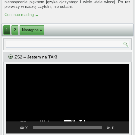
nienasycenie pięknem języka ojczystego i wiele wiele więcej. Po raz
pierwszy w naszej czytelni, nie ostatni.
Continue reading
→
1
2
Następne »
ZS2 – Jestem na TAK!
Odtwarzacz
video
00:00
04:11