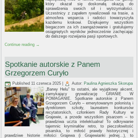
który okazał się doskonałą okazją do
sprawdzenia swoich sił i wytrzymałości.
Uczestnicy z zapałem rywalizowali na trasie, a
atmosfera wsparcia i radości towarzyszyła
każdemu krokowi. Dziękujemy wszystkim
biegaczom za ich zaangażowanie i gratulujemy
osiągniętych wyników jednocześnie zachęcając
do dalszego rozwijania pasji sportowych.
Continue reading
→
Spotkanie autorskie z Panem
Grzegorzem Curyło
Published
11 czerwca 2025
|
Autor:
Paulina Agnieszka Skorupa
„Barwy Helu” to ostatni, ale wyjątkowy akcent,
zamykający grywalizację GRANIE W
POMAGANIE. Spotkanie autorskie z Panem
Grzegorzem Curyło – emerytowanym polonistą i
dyrektorem szkoły, laureatem konkursów
recytatorskich, członkiem Rady Kultury w
Grajewie, a przede wszystkim pisarzem – to
prawdziwa uczta intelektualna! To odkrywanie
tajemnic kryminałów retro, to pieczołowitość
pisarska, to miłość prawdy historycznej i
prawdziwe historie miłości Grajewa (i Grajewianki jednej…), to