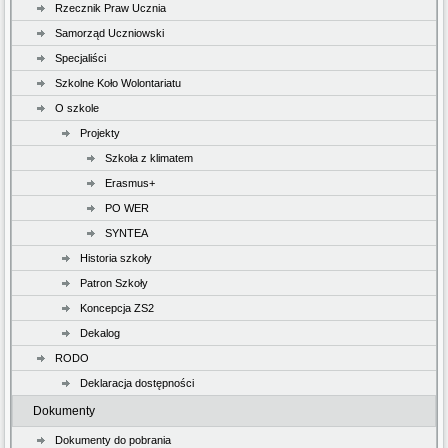
Rzecznik Praw Ucznia
Samorząd Uczniowski
Specjaliści
Szkolne Koło Wolontariatu
O szkole
Projekty
Szkoła z klimatem
Erasmus+
PO WER
SYNTEA
Historia szkoły
Patron Szkoły
Koncepcja ZS2
Dekalog
RODO
Deklaracja dostępności
Dokumenty
Dokumenty do pobrania