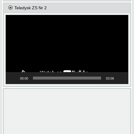
Teledysk ZS Nr 2
Odtwarzacz
video
00:00
03:06