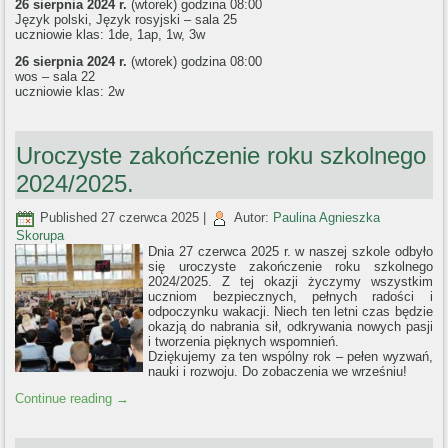
26 sierpnia 2024 r.
(wtorek) godzina 08:00
Język polski, Język rosyjski – sala 25
uczniowie klas: 1de, 1ap, 1w, 3w
26 sierpnia 2024 r.
(wtorek) godzina 08:00
wos – sala 22
uczniowie klas: 2w
Uroczyste zakończenie roku szkolnego
2024/2025.
Published
27 czerwca 2025
|
Autor:
Paulina Agnieszka
Skorupa
Dnia 27 czerwca 2025 r. w naszej szkole odbyło
się uroczyste zakończenie roku szkolnego
2024/2025. Z tej okazji życzymy wszystkim
uczniom bezpiecznych, pełnych radości i
odpoczynku wakacji. Niech ten letni czas będzie
okazją do nabrania sił, odkrywania nowych pasji
i tworzenia pięknych wspomnień.
Dziękujemy za ten wspólny rok – pełen wyzwań,
nauki i rozwoju. Do zobaczenia we wrześniu!
Continue reading
→