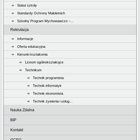
Statut szkoły
Standardy Ochrony Małoletnich
Szkolny Program Wychowawczo –…
Rekrutacja
Informacje
Oferta edukacyjna
Kierunki kształcenia
Liceum ogólnokształcące
Technikum
Technik programista
Technik informatyk
Technik ekonomista
Technik żywienia i usług…
Nauka Zdalna
BIP
Kontakt