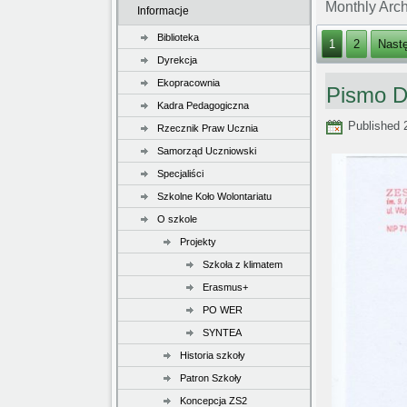
Monthly Arc
Informacje
Biblioteka
1
2
Nast
Dyrekcja
Ekopracownia
Pismo D
Kadra Pedagogiczna
Published
Rzecznik Praw Ucznia
Samorząd Uczniowski
Specjaliści
Szkolne Koło Wolontariatu
O szkole
Projekty
Szkoła z klimatem
Erasmus+
PO WER
SYNTEA
Historia szkoły
Patron Szkoły
Koncepcja ZS2