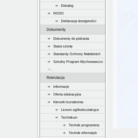
Dekalog
RODO
Deklaracja dostępności
Dokumenty
Dokumenty do pobrania
Statut szkoły
Standardy Ochrony Małoletnich
Szkolny Program Wychowawczo
–…
Rekrutacja
Informacje
Oferta edukacyjna
Kierunki kształcenia
Liceum ogólnokształcące
Technikum
Technik programista
Technik informatyk