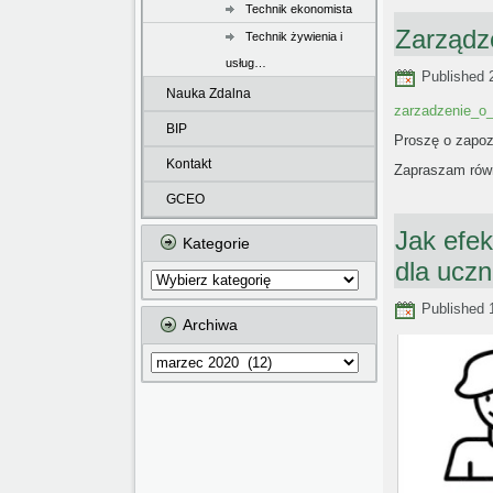
Technik ekonomista
Zarządze
Technik żywienia i
usług…
Published
Nauka Zdalna
zarzadzenie_o
BIP
Proszę o zapozn
Kontakt
Zapraszam równ
GCEO
Jak efe
Kategorie
dla uczn
Kategorie
Published
Archiwa
Archiwa