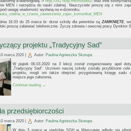
platformę e-learningową ->
http://zs2.noip.me/moodle2/
oraz inne strony/narz
nie MEN i narzędzia do nauki zdalnej. Nauczyciele proszę się z nimi za
 pod uwagę wiadomość wysłaną na e-dzienniku.
uka_zdalna_w_czasie_zawieszenia_zajec_komunikat_MEN
dnia 16.03 do 25 marca br. drzwi szkoły dla petentów są
ZAMKNIĘTE
, w
łoki proszę załatwiać telefonicznie. Życzę zdrowia i owocnej pracy Dyrektor S
yczący projektu „Tradycyjny Sad”
10 marca 2020
|
Autor:
Paulina Agnieszka Skorupa
W piątek 06.03.2020 na 3 lekcji został zorganizowany apel doty
„Tradycyjny Sad”. Uczniom naszej szkoły zostały przybliżone cele
projektu, mogli oni także obejrzeć przygotowaną księgę sadu 
miejsce jego założenia.
Continue reading
→
a przedsiębiorczości
10 marca 2020
|
Autor:
Paulina Agnieszka Skorupa
W dniu 5 marca w siedzibie SGH w Warszawie odbyły się elimi