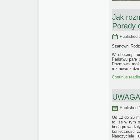
Jak rozm
Porady d
Published
Szanowni Rodzi
W obecnej trud
Państwu parę p
Rozmowa może 
rozmowę z dzie
Continue readi
UWAGA –
Published
Od 12 do 25 ma
to, że w tym o
będą prowadził
konieczności za
Nauczyciele i 