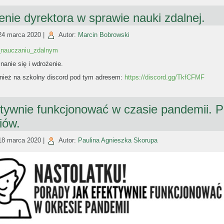
nie dyrektora w sprawie nauki zdalnej.
24 marca 2020
|
Autor:
Marcin Bobrowski
_nauczaniu_zdalnym
anie się i wdrożenie.
ież na szkolny discord pod tym adresem:
https://discord.gg/TkfCFMF
ktywnie funkcjonować w czasie pandemii. 
iów.
18 marca 2020
|
Autor:
Paulina Agnieszka Skorupa