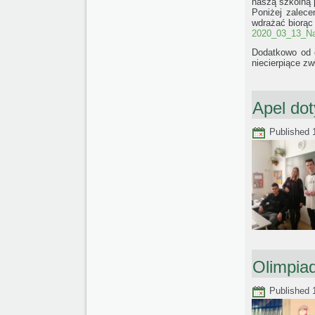
naszą szkolną 
Poniżej zalece
wdrażać biorąc
2020_03_13_Na
Dodatkowo od 
niecierpiące zw
Apel dot
Published
Olimpiad
Published