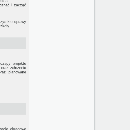
ędzia.
poznać i zacząć
szystkie sprawy
zkoły.
czący projektu
 oraz założenia
oraz planowane
nacje okręgowe