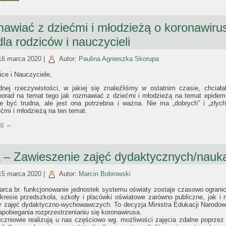
awiać z dziećmi i młodzieżą o koronawiru
la rodziców i nauczycieli
16 marca 2020
|
Autor:
Paulina Agnieszka Skorupa
ce i Nauczyciele,
nej rzeczywistości, w jakiej się znaleźliśmy w ostatnim czasie, chcia
orad na temat tego jak rozmawiać z dziećmi i młodzieżą na temat epidemi
być trudna, ale jest ona potrzebna i ważna. Nie ma „dobrych” i „złyc
ćmi i młodzieżą na ten temat.
ng
→
 Zawieszenie zajęć dydaktycznych/nauka
15 marca 2020
|
Autor:
Marcin Bobrowski
rca br. funkcjonowanie jednostek systemu oświaty zostaje czasowo ogran
kresie przedszkola, szkoły i placówki oświatowe zarówno publiczne, jak i n
y zajęć dydaktyczno-wychowawczych. To decyzja Ministra Edukacji Narodow
pobiegania rozprzestrzenianiu się koronawirusa.
uczniowie realizują u nas częściowo wg. możliwości zajęcia zdalne poprzez 