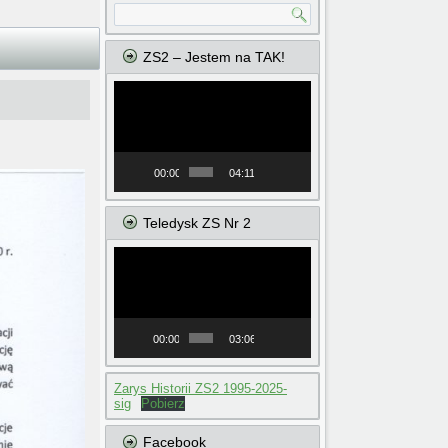
ZS2 – Jestem na TAK!
Odtwarzacz
video
00:00
04:11
Teledysk ZS Nr 2
Odtwarzacz
video
00:00
03:06
Zarys Historii ZS2 1995-2025-
sig
Pobierz
Facebook