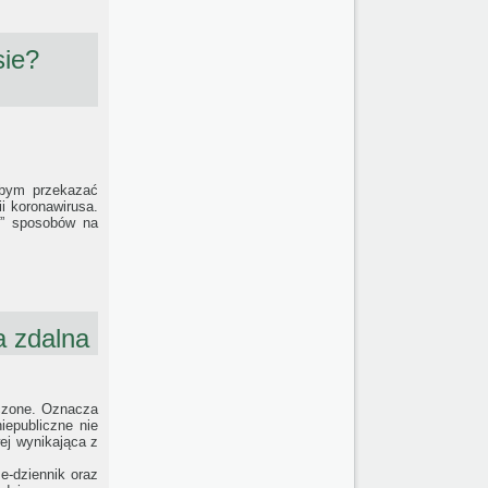
sie?
łabym przekazać
i koronawirusa.
h” sposobów na
 zdalna
iczone. Oznacza
iepubliczne nie
ej wynikająca z
e-dziennik oraz