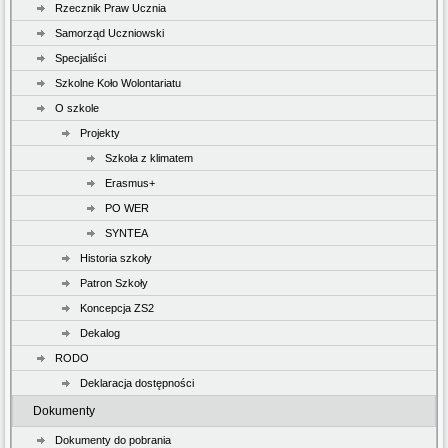
Rzecznik Praw Ucznia
Samorząd Uczniowski
Specjaliści
Szkolne Koło Wolontariatu
O szkole
Projekty
Szkoła z klimatem
Erasmus+
PO WER
SYNTEA
Historia szkoły
Patron Szkoły
Koncepcja ZS2
Dekalog
RODO
Deklaracja dostępności
Dokumenty
Dokumenty do pobrania