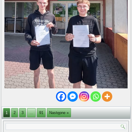
1
2
3
…
91
Następne »