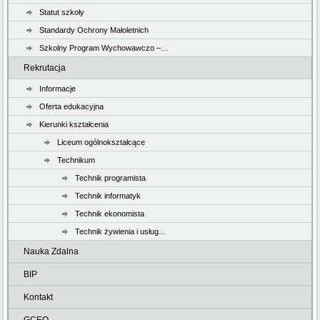
Statut szkoły
Standardy Ochrony Małoletnich
Szkolny Program Wychowawczo –…
Rekrutacja
Informacje
Oferta edukacyjna
Kierunki kształcenia
Liceum ogólnokształcące
Technikum
Technik programista
Technik informatyk
Technik ekonomista
Technik żywienia i usług…
Nauka Zdalna
BIP
Kontakt