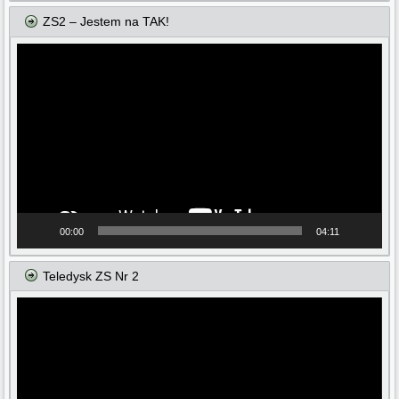
ZS2 – Jestem na TAK!
Odtwarzacz
video
00:00
04:11
Teledysk ZS Nr 2
Odtwarzacz
video