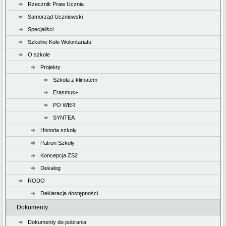
Rzecznik Praw Ucznia
Samorząd Uczniowski
Specjaliści
Szkolne Koło Wolontariatu
O szkole
Projekty
Szkoła z klimatem
Erasmus+
PO WER
SYNTEA
Historia szkoły
Patron Szkoły
Koncepcja ZS2
Dekalog
RODO
Deklaracja dostępności
Dokumenty
Dokumenty do pobrania