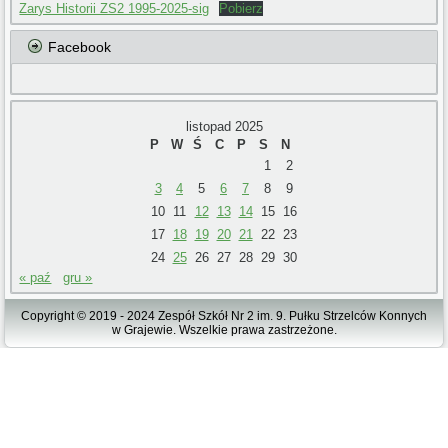
Zarys Historii ZS2 1995-2025-sig
Pobierz
Facebook
listopad 2025
P
W
Ś
C
P
S
N
1
2
3
4
5
6
7
8
9
10
11
12
13
14
15
16
17
18
19
20
21
22
23
24
25
26
27
28
29
30
« paź
gru »
Copyright © 2019 - 2024 Zespół Szkół Nr 2 im. 9. Pułku Strzelców Konnych
w Grajewie. Wszelkie prawa zastrzeżone.