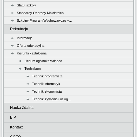
Statut szkoły
Standardy Ochrony Małoletnich
Szkolny Program Wychowawczo –…
Rekrutacja
Informacje
Oferta edukacyjna
Kierunki kształcenia
Liceum ogólnokształcące
Technikum
Technik programista
Technik informatyk
Technik ekonomista
Technik żywienia i usług…
Nauka Zdalna
BIP
Kontakt