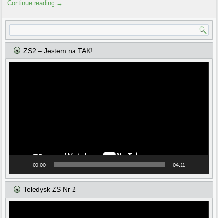
Continue reading
→
ZS2 – Jestem na TAK!
Odtwarzacz
video
00:00
04:11
Teledysk ZS Nr 2
Odtwarzacz
video