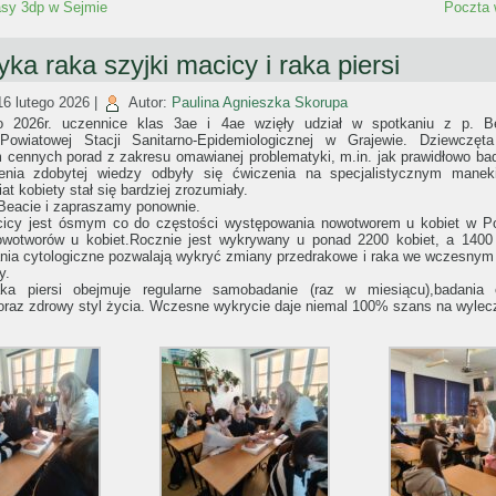
asy 3dp w Sejmie
Poczta 
tyka raka szyjki macicy i raka piersi
16 lutego 2026
|
Autor:
Paulina Agnieszka Skorupa
o 2026r. uczennice klas 3ae i 4ae wzięły udział w spotkaniu z p. B
Powiatowej Stacji Sanitarno-Epidemiologicznej w Grajewie. Dziewczęt
 cennych porad z zakresu omawianej problematyki, m.in. jak prawidłowo bad
nia zdobytej wiedzy odbyły się ćwiczenia na specjalistycznym maneki
at kobiety stał się bardziej zrozumiały.
Beacie i zapraszamy ponownie.
cicy jest ósmym co do częstości występowania nowotworem u kobiet w Po
wotworów u kobiet.Rocznie jest wykrywany u ponad 2200 kobiet, a 1400 
nia cytologiczne pozwalają wykryć zmiany przedrakowe i raka we wczesnym
y.
raka piersi obejmuje regularne samobadanie (raz w miesiącu),badania
raz zdrowy styl życia. Wczesne wykrycie daje niemal 100% szans na wylec