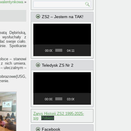
walentynkowa
»
ZS2 – Jestem na TAK!
Odtwarzacz
video
eatą Dębińską,
a wysłuchały z
ać swoje ciało.
nie. Spotkanie
00:00
04:11
lsce – stanowi
z nich umiera.
Teledysk ZS Nr 2
 – uleczalnym –
Odtwarzacz
 obrazowe(USG,
video
zenie.
00:00
03:06
Zarys Historii ZS2 1995-2025-
sig
Pobierz
Facebook