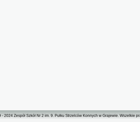
 - 2024 Zespół Szkół Nr 2 im. 9. Pułku Strzelców Konnych w Grajewie. Wszelkie p