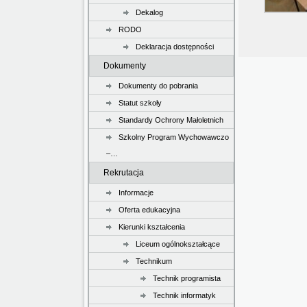
Dekalog
RODO
Deklaracja dostępności
Dokumenty
Dokumenty do pobrania
Statut szkoły
Standardy Ochrony Małoletnich
Szkolny Program Wychowawczo
–…
Rekrutacja
Informacje
Oferta edukacyjna
Kierunki kształcenia
Liceum ogólnokształcące
Technikum
Technik programista
Technik informatyk