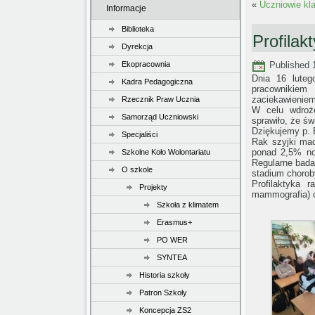
«
Uczniowie kl
Informacje
Biblioteka
Profilak
Dyrekcja
Ekopracownia
Published
Dnia 16 luteg
Kadra Pedagogiczna
pracownikiem 
zaciekawieniem
Rzecznik Praw Ucznia
W celu wdroże
Samorząd Uczniowski
sprawiło, że świ
Dziękujemy p. 
Specjaliści
Rak szyjki ma
ponad 2,5% no
Szkolne Koło Wolontariatu
Regularne bada
O szkole
stadium chorob
Profilaktyka 
Projekty
mammografia) o
Szkoła z klimatem
Erasmus+
PO WER
SYNTEA
Historia szkoły
Patron Szkoły
Koncepcja ZS2