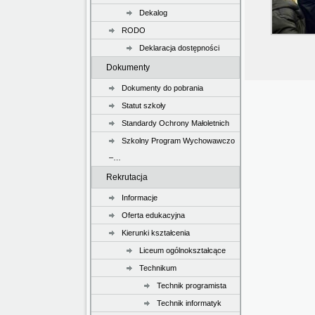
Dekalog
RODO
Deklaracja dostępności
Dokumenty
Dokumenty do pobrania
Statut szkoły
Standardy Ochrony Małoletnich
Szkolny Program Wychowawczo
–…
Rekrutacja
Informacje
Oferta edukacyjna
Kierunki kształcenia
Liceum ogólnokształcące
Technikum
Technik programista
Technik informatyk