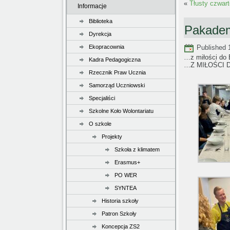
«
Tłusty czwar
Informacje
Biblioteka
Pakadem
Dyrekcja
Ekopracownia
Published
…z miłości do
Kadra Pedagogiczna
…Z MIŁOŚCI 
Rzecznik Praw Ucznia
Samorząd Uczniowski
Specjaliści
Szkolne Koło Wolontariatu
O szkole
Projekty
Szkoła z klimatem
Erasmus+
PO WER
SYNTEA
Historia szkoły
Patron Szkoły
Koncepcja ZS2