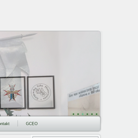
ntakt
GCEO