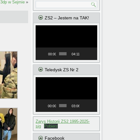
 3dp w Sejmie
»
ZS2 – Jestem na TAK!
Odtwarzacz
video
00:00
04:11
Teledysk ZS Nr 2
Odtwarzacz
video
00:00
03:06
Zarys Historii ZS2 1995-2025-
sig
Pobierz
Facebook