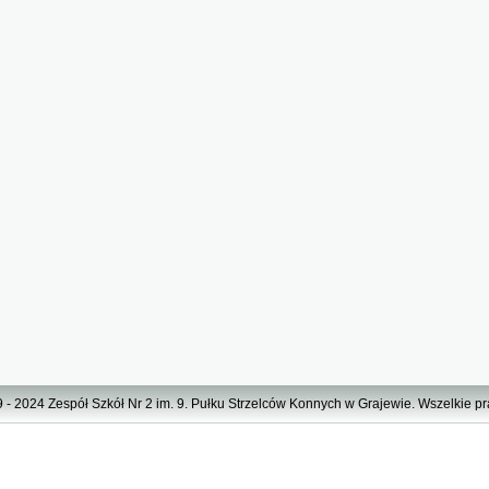
 - 2024 Zespół Szkół Nr 2 im. 9. Pułku Strzelców Konnych w Grajewie. Wszelkie p