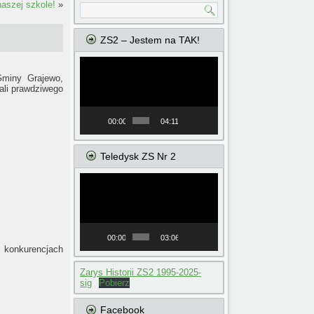
aszej szkole!
»
ZS2 – Jestem na TAK!
Odtwarzacz
video
Gminy Grajewo,
ali prawdziwego
00:00
04:11
Teledysk ZS Nr 2
Odtwarzacz
video
00:00
03:06
 konkurencjach
Zarys Historii ZS2 1995-2025-
sig
Pobierz
Facebook