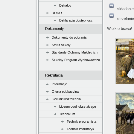
Dekalog
składani
RODO
strzelanie
Deklaracja dostępności
Wielkie brawa!
Dokumenty
Dokumenty do pobrania
Statut szkoły
Standardy Ochrony Małoletnich
Szkolny Program Wychowawczo
–…
Rekrutacja
Informacje
Oferta edukacyjna
Kierunki kształcenia
Liceum ogólnokształcące
Technikum
Technik programista
Technik informatyk