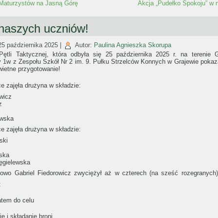
Maturzystów na Jasną Górę
Akcja „Pudełko Spokoju” w n
naszych uczniów!
25 października 2025
|
Autor:
Paulina Agnieszka Skorupa
Pętli Taktycznej, która odbyła się 25 października 2025 r. na terenie 
y 1w z Zespołu Szkół Nr 2 im. 9. Pułku Strzelców Konnych w Grajewie pokaz
wietne przygotowanie!
ce zajęła drużyna w składzie:
wicz
z
i
owska
ce zajęła drużyna w składzie:
ski
ska
ęgielewska
wo Gabriel Fiedorowicz zwyciężył aż w czterech (na sześć rozegranych)
:
atem do celu
e i składanie broni