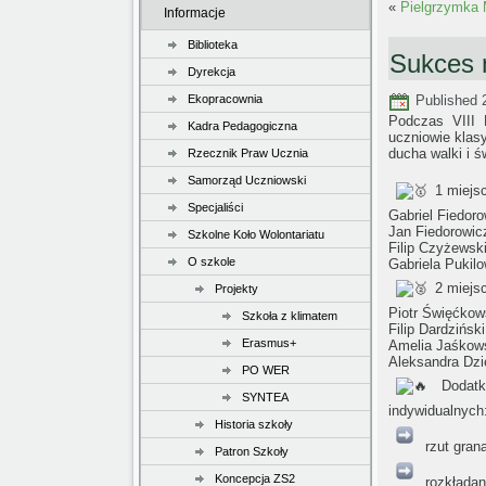
«
Pielgrzymka 
Informacje
Biblioteka
Sukces 
Dyrekcja
Ekopracownia
Published
Podczas VIII 
Kadra Pedagogiczna
uczniowie klas
ducha walki i ś
Rzecznik Praw Ucznia
Samorząd Uczniowski
1 miejs
Specjaliści
Gabriel Fiedoro
Jan Fiedorowic
Szkolne Koło Wolontariatu
Filip Czyżewsk
O szkole
Gabriela Pukil
2 miejs
Projekty
Piotr Święćkow
Szkoła z klimatem
Filip Dardziński
Erasmus+
Amelia Jaśkow
Aleksandra Dzi
PO WER
Dodatko
SYNTEA
indywidualnych
Historia szkoły
rzut gran
Patron Szkoły
Koncepcja ZS2
rozkładani