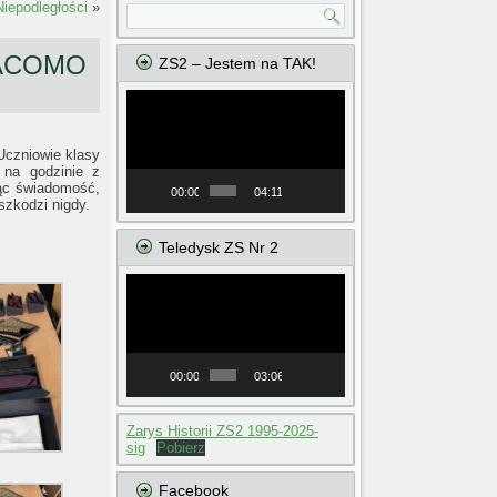
iepodległości
»
GIACOMO
ZS2 – Jestem na TAK!
Odtwarzacz
video
Uczniowie klasy
 na godzinie z
jąc świadomość,
00:00
04:11
szkodzi nigdy.
Teledysk ZS Nr 2
Odtwarzacz
video
00:00
03:06
Zarys Historii ZS2 1995-2025-
sig
Pobierz
Facebook