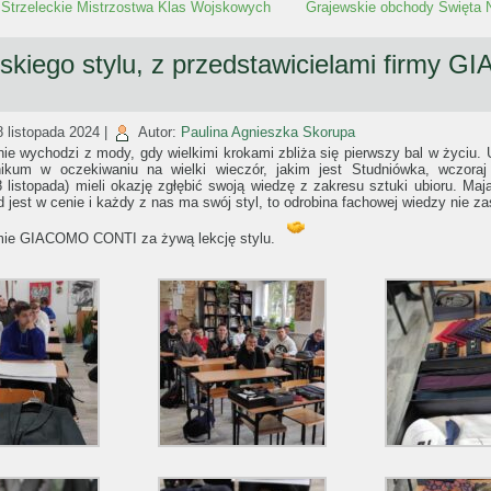
Strzeleckie Mistrzostwa Klas Wojskowych
Grajewskie obchody Święta N
kiego stylu, z przedstawicielami firmy 
8 listopada 2024
|
Autor:
Paulina Agnieszka Skorupa
nie wychodzi z mody, gdy wielkimi krokami zbliża się pierwszy bal w życiu. 
ikum w oczekiwaniu na wielki wieczór, jakim jest Studniówka, wczoraj
listopada) mieli okazję zgłębić swoją wiedzę z zakresu sztuki ubioru. Ma
 jest w cenie i każdy z nas ma swój styl, to odrobina fachowej wiedzy nie za
rmie GIACOMO CONTI za żywą lekcję stylu.