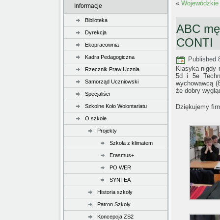
«
Wojewódzkie 
Informacje
Biblioteka
ABC męs
Dyrekcja
CONTI
Ekopracownia
Kadra Pedagogiczna
Published
Klasyka nigdy 
Rzecznik Praw Ucznia
5d i 5e Techn
Samorząd Uczniowski
wychowawcą (8 
że dobry wygląd
Specjaliści
Szkolne Koło Wolontariatu
Dziękujemy fi
O szkole
Projekty
Szkoła z klimatem
Erasmus+
PO WER
SYNTEA
Historia szkoły
Patron Szkoły
Koncepcja ZS2