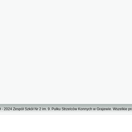
 - 2024 Zespół Szkół Nr 2 im. 9. Pułku Strzelców Konnych w Grajewie. Wszelkie p