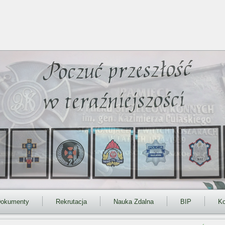
okumenty
Rekrutacja
Nauka Zdalna
BIP
Ko