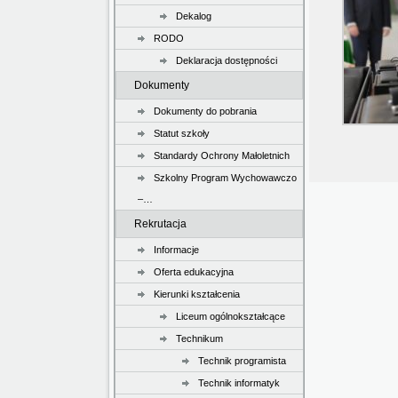
Dekalog
RODO
Deklaracja dostępności
Dokumenty
Dokumenty do pobrania
Statut szkoły
Standardy Ochrony Małoletnich
Szkolny Program Wychowawczo
–…
Rekrutacja
Informacje
Oferta edukacyjna
Kierunki kształcenia
Liceum ogólnokształcące
Technikum
Technik programista
Technik informatyk