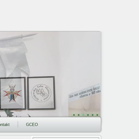
ntakt
GCEO