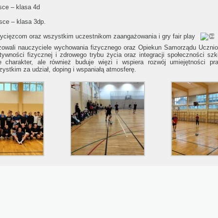
sce – klasa 4d
sce – klasa 3dp.
ycięzcom oraz wszystkim uczestnikom zaangażowania i gry fair play
izowali nauczyciele wychowania fizycznego oraz Opiekun Samorządu Uczni
ywności fizycznej i zdrowego trybu życia oraz integracji społeczności szko
je charakter, ale również buduje więzi i wspiera rozwój umiejętności p
ystkim za udział, doping i wspaniałą atmosferę.