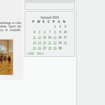
listopad 2024
.
P
W
Ś
C
P
S
N
owskiego w celu
lnej. Sport nie
1
2
3
racy w zespole.
4
5
6
7
8
9
10
11
12
13
14
15
16
17
18
19
20
21
22
23
24
25
26
27
28
29
30
« paź
gru »