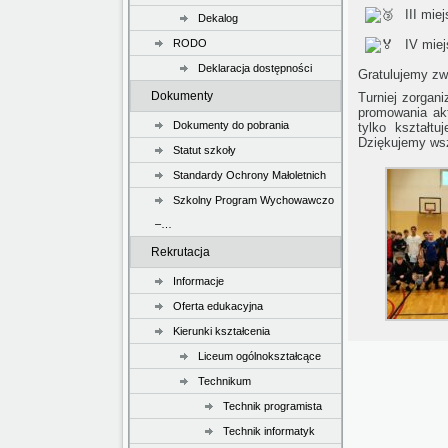
III miej
Dekalog
RODO
IV miej
Deklaracja dostępności
Gratulujemy zw
Dokumenty
Turniej zorgan
promowania akt
Dokumenty do pobrania
tylko kształtu
Dziękujemy wsz
Statut szkoły
Standardy Ochrony Małoletnich
Szkolny Program Wychowawczo
–…
Rekrutacja
Informacje
Oferta edukacyjna
Kierunki kształcenia
Liceum ogólnokształcące
Technikum
Technik programista
Technik informatyk