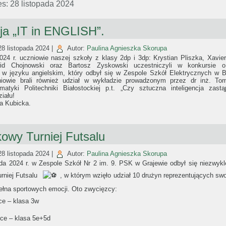
es:
28 listopada 2024
ja „IT in ENGLISH”.
28 listopada 2024
|
Autor:
Paulina Agnieszka Skorupa
024 r. uczniowie naszej szkoły z klasy 2dp i 3dp: Krystian Pliszka, Xavier
id Chojnowski oraz Bartosz Zyskowski uczestniczyli w konkursie o
 w języku angielskim, który odbył się w Zespole Szkół Elektrycznych w 
niowie brali również udział w wykładzie prowadzonym przez dr inż. T
matyki Politechniki Białostockiej p.t. „Czy sztuczna inteligencja zastą
iału!
a Kubicka.
owy Turniej Futsalu
28 listopada 2024
|
Autor:
Paulina Agnieszka Skorupa
ada 2024 r. w Zespole Szkół Nr 2 im. 9. PSK w Grajewie odbył się niezwyk
rniej Futsalu
, w którym wzięło udział 10 drużyn reprezentujących sw
pełna sportowych emocji. Oto zwycięzcy:
ce – klasa 3w
sce – klasa 5e+5d