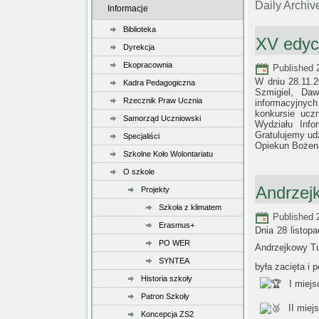
Daily Archiv
Informacje
Biblioteka
XV edyc
Dyrekcja
Ekopracownia
Published
W dniu 28.11.2
Kadra Pedagogiczna
Szmigiel, Daw
Rzecznik Praw Ucznia
informacyjnych
konkursie ucz
Samorząd Uczniowski
Wydziału Infor
Gratulujemy udz
Specjaliści
Opiekun Bożen
Szkolne Koło Wolontariatu
O szkole
Andrzejk
Projekty
Szkoła z klimatem
Published
Erasmus+
Dnia 28 listop
PO WER
Andrzejkowy Tu
SYNTEA
była zacięta i 
Historia szkoły
I miejs
Patron Szkoły
II miej
Koncepcja ZS2