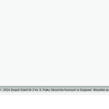
 - 2024 Zespół Szkół Nr 2 im. 9. Pułku Strzelców Konnych w Grajewie. Wszelkie p