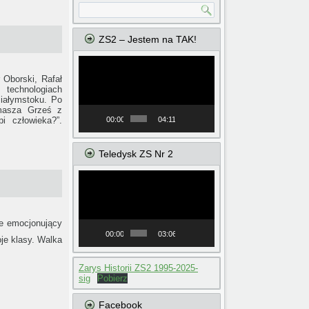
ZS2 – Jestem na TAK!
Odtwarzacz
video
 Oborski, Rafał
 technologiach
Białymstoku. Po
omasza Grześ z
pi człowieka?”.
00:00
04:11
Teledysk ZS Nr 2
Odtwarzacz
video
le emocjonujący
00:00
03:06
oje klasy. Walka
Zarys Historii ZS2 1995-2025-
sig
Pobierz
Facebook